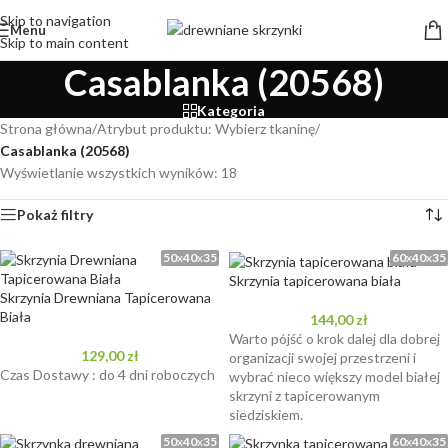
Skip to navigation
Menu
Skip to main content
Casablanka (20568)
Kategoria
Strona główna
/
Atrybut produktu: Wybierz tkaninę
/
Casablanka (20568)
Wyświetlanie wszystkich wyników: 18
Pokaż filtry
50
x
40
x
35
60
x
40
x
35
Skrzynia tapicerowana biała
Skrzynia Drewniana Tapicerowana
Biała
144,00
zł
Warto pójść o krok dalej dla dobrej
129,00
zł
organizacji swojej przestrzeni i
Czas Dostawy : do 4 dni roboczych
wybrać nieco większy model białej
skrzyni z tapicerowanym
siedziskiem.
50
x
40
x
35
60
x
40
x
35