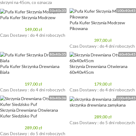
skrzyni na 45cm, co oznacza
50
x
40
x
35
100
x
40
x
45
Pufa Kufer Skrzynia Modrzew
Pufa Kufer Skrzynia Modrzew
Pikowana
149,00
zł
Czas Dostawy : do 4 dni roboczych
397,00
zł
Czas Dostawy : do 4 dni roboczych
80
x
40
x
35
60
x
40
x
45
Pufa Kufer Skrzynka Drewniana
Skrzynia Drewniana Otwierana
Biała
60x40x45cm
197,00
zł
179,00
zł
Czas Dostawy : do 4 dni roboczych
Czas Dostawy : do 4 dni roboczych
80
x
40
x
36
100
x
40
x
45
skrzynka drewniana zamykana
Skrzynia Drewniana Otwierana
Kufer Siedzisko Puf
289,00
zł
Czas Dostawy : do 5 dni roboczych
289,00
zł
Czas Dostawy : do 5 dni roboczych