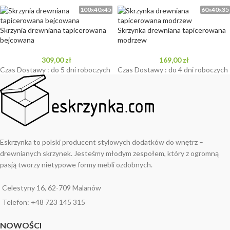
100
x
40
x
45
60
x
40
x
35
Skrzynia drewniana tapicerowana
Skrzynka drewniana tapicerowana
bejcowana
modrzew
309,00
zł
169,00
zł
Czas Dostawy : do 5 dni roboczych
Czas Dostawy : do 4 dni roboczych
Eskrzynka to polski producent stylowych dodatków do wnętrz –
drewnianych skrzynek. Jesteśmy młodym zespołem, który z ogromną
pasją tworzy nietypowe formy mebli ozdobnych.
Celestyny 16, 62-709 Malanów
Telefon: +48 723 145 315
NOWOŚCI