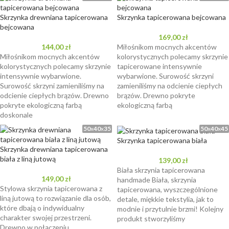
Skrzynka drewniana tapicerowana
Skrzynka tapicerowana bejcowana
bejcowana
169,00
zł
144,00
zł
Miłośnikom mocnych akcentów
Miłośnikom mocnych akcentów
kolorystycznych polecamy skrzynie
kolorystycznych polecamy skrzynie
tapicerowane intensywnie
intensywnie wybarwione.
wybarwione. Surowość skrzyni
Surowość skrzyni zamieniliśmy na
zamieniliśmy na odcienie ciepłych
odcienie ciepłych brązów. Drewno
brązów. Drewno pokryte
pokryte ekologiczną farbą
ekologiczną farbą
doskonale
50
x
40
x
35
50
x
40
x
45
Skrzynka tapicerowana biała
Skrzynka drewniana tapicerowana
biała z liną jutową
139,00
zł
Biała skrzynia tapicerowana
149,00
zł
handmade Biała, skrzynia
Stylowa skrzynia tapicerowana z
tapicerowana, wyszczególnione
liną jutową to rozwiązanie dla osób,
detale, miękkie tekstylia, jak to
które dbają o indywidualny
modnie i przytulnie brzmi! Kolejny
charakter swojej przestrzeni.
produkt stworzyliśmy
Drewno w połączeniu