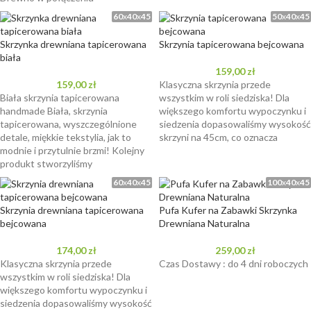
60
x
40
x
45
50
x
40
x
45
Skrzynka drewniana tapicerowana
Skrzynia tapicerowana bejcowana
biała
159,00
zł
159,00
zł
Klasyczna skrzynia przede
Biała skrzynia tapicerowana
wszystkim w roli siedziska! Dla
handmade Biała, skrzynia
większego komfortu wypoczynku i
tapicerowana, wyszczególnione
siedzenia dopasowaliśmy wysokość
detale, miękkie tekstylia, jak to
skrzyni na 45cm, co oznacza
modnie i przytulnie brzmi! Kolejny
produkt stworzyliśmy
60
x
40
x
45
100
x
40
x
45
Skrzynia drewniana tapicerowana
Pufa Kufer na Zabawki Skrzynka
bejcowana
Drewniana Naturalna
174,00
zł
259,00
zł
Klasyczna skrzynia przede
Czas Dostawy : do 4 dni roboczych
wszystkim w roli siedziska! Dla
większego komfortu wypoczynku i
siedzenia dopasowaliśmy wysokość