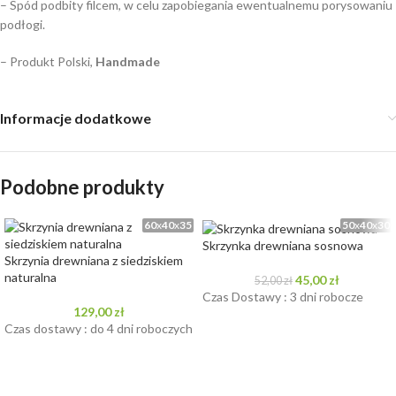
– Spód podbity filcem, w celu zapobiegania ewentualnemu porysowaniu
podłogi.
– Produkt Polski,
Handmade
Informacje dodatkowe
Podobne produkty
60
x
40
x
35
50
x
40
x
30
Skrzynka drewniana sosnowa
Skrzynia drewniana z siedziskiem
naturalna
45,00
zł
52,00
zł
Czas Dostawy : 3 dni robocze
129,00
zł
Czas dostawy : do 4 dni roboczych