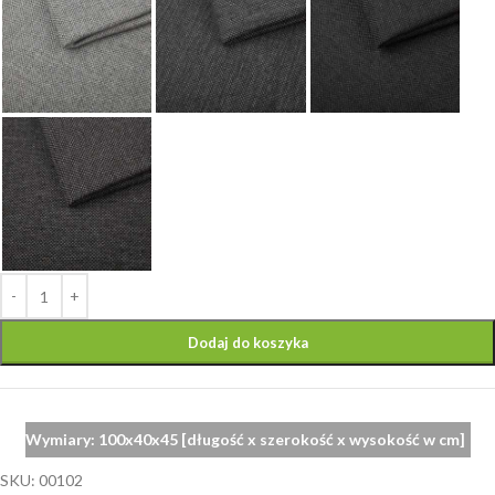
Dodaj do koszyka
Wymiary:
100
x
40
x
45
[długość x szerokość x wysokość w cm]
SKU:
00102