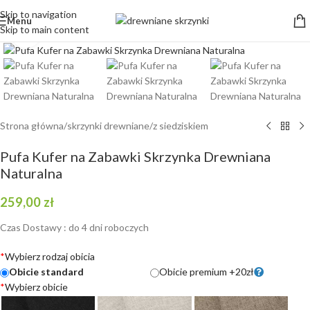
Skip to navigation
Menu
Skip to main content
Kliknij aby powiększyć
Strona główna
/
skrzynki drewniane
/
z siedziskiem
Pufa Kufer na Zabawki Skrzynka Drewniana
Naturalna
259,00
zł
Czas Dostawy : do 4 dni roboczych
*
Wybierz rodzaj obicia
Obicie standard
Obicie premium +20zł
*
Wybierz obicie