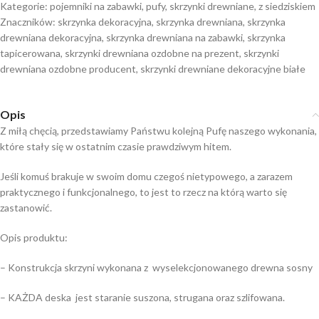
Kategorie:
pojemniki na zabawki
,
pufy
,
skrzynki drewniane
,
z siedziskiem
Znaczników:
skrzynka dekoracyjna
,
skrzynka drewniana
,
skrzynka
drewniana dekoracyjna
,
skrzynka drewniana na zabawki
,
skrzynka
tapicerowana
,
skrzynki drewniana ozdobne na prezent
,
skrzynki
drewniana ozdobne producent
,
skrzynki drewniane dekoracyjne białe
Opis
Z miłą chęcią, przedstawiamy Państwu kolejną Pufę naszego wykonania,
które stały się w ostatnim czasie prawdziwym hitem.
Jeśli komuś brakuje w swoim domu czegoś nietypowego, a zarazem
praktycznego i funkcjonalnego, to jest to rzecz na którą warto się
zastanowić.
Opis produktu:
– Konstrukcja skrzyni wykonana z wyselekcjonowanego drewna sosny
– KAŻDA deska jest staranie suszona, strugana oraz szlifowana.