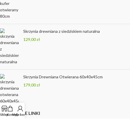
Skrzynia drewniana z siedziskiem naturalna
129,00
zł
Skrzynia Drewniana Otwierana 60x40x45cm
179,00
zł
PRZYDATNE LINKI
Sklep
Koszyk
Moje konto
Regulamin sklepu