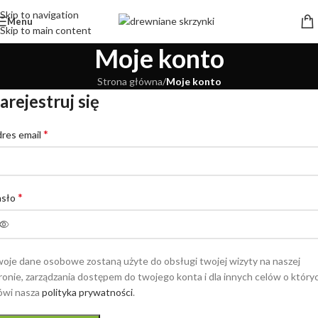
Skip to navigation
Menu
Skip to main content
Moje konto
Strona główna
/
Moje konto
arejestruj się
*
res email
*
asło
oje dane osobowe zostaną użyte do obsługi twojej wizyty na naszej
ronie, zarządzania dostępem do twojego konta i dla innych celów o który
wi nasza
polityka prywatności
.